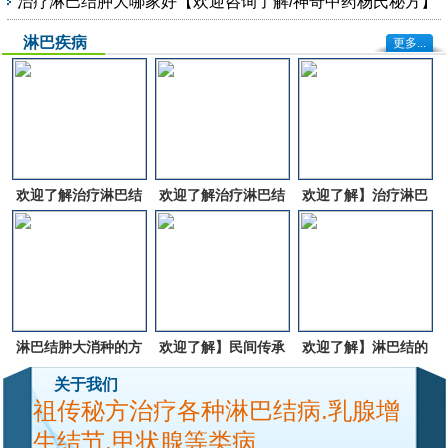
治疗淋巴结肿大哪家好【欢迎咨询了解/神奇中药杨氏秘方】
淋巴疾病
更多...
欢迎了解治疗淋巴结
欢迎了解治疗淋巴结
欢迎了解】治疗淋巴
肿大的方法有哪些
肿大的中`药有哪些
结肿大的中`药有哪
些?
淋巴结肿大消种的方
欢迎了解】民间传承
欢迎了解】淋巴结的
法【欢迎咨询了解民
的土方子治疗淋巴结
治方法有哪些?
关于我们
祖传秘方治疗各种淋巴结病.乳腺增
间偏方根治淋巴结肿
肿大?
生结节.甲状腺等类病
大