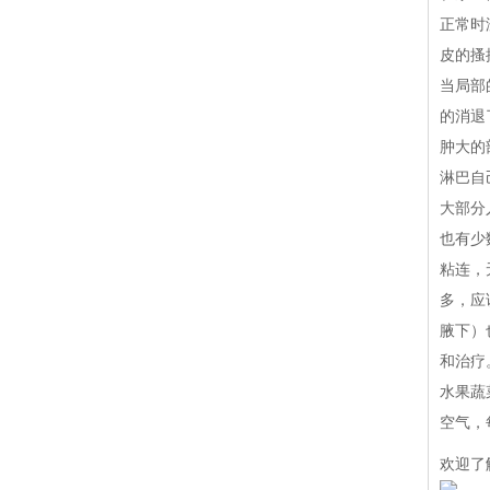
正常时
皮的搔
当局部
的消退
肿大的
淋巴自
大部分
也有少
粘连，
多，应
腋下）
和治疗
水果蔬
空气，
欢迎了