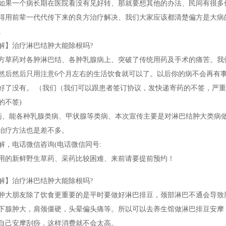
如果一个病长期在医院看没有见好转、那就要想其他的办法、民间有很多
得用前辈一代代传下来的良方治疗解决、我们大家应该都清楚偏方是大病
。
解】治疗淋巴结肿大能除根吗?
方草药对各肿淋巴结、各肿乳腺病上、突破了传统用药及手术的痛苦。我
然后然后只用注意6个月左右的生活饮食就可以了。以后你的病不会再有
好了没有。 （我们（我们可以跟患者签订协议，发快递寄药的不签，严重
的不签)
、能各种乳腺类病、甲状腺等类病、本次宣传主要是对淋巴结肿大类病
治疗方法也是差不多。
解，电话微信咨询(电话微信同号:
用的新鲜野生草药、采药比较困难、来前请要提前预约！
解】治疗淋巴结肿大能除根吗?
肿大朋友除了饮食更重要的是平时要做好淋巴排豆，颈部淋巴不通会导致
下腺肿大，肩颈僵硬，头晕偏头痛等。所以可以去养生馆做淋巴排豆安摩
自己安摩刮痧，这样消费就不会太高。