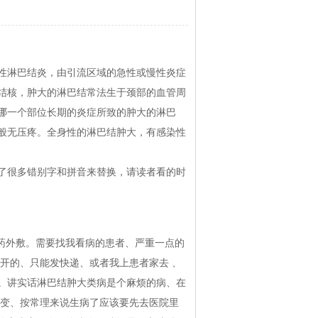
性淋巴结炎，由引流区域的急性或慢性炎症
结核，肿大的淋巴结常法生于颈部的血管周
哪一个部位长期的炎症所致的肿大的淋巴
般无压疼。全身性的淋巴结肿大，有感染性
了很多错别字和拼音来替换，请读者看的时
药外敷。需要找我看病的患者、严重一点的
开的、只能发快递、或者我上患者家去 、
。讲实话淋巴结肿大类病是个麻烦的病、在
恶变、按常理来说生病了应该要先去医院里