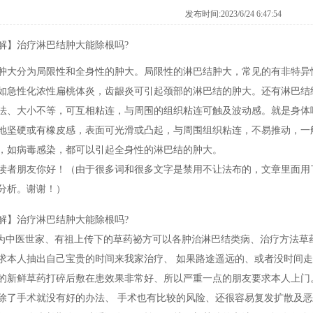
发布时间:2023/6/24 6:47:54
解】治疗淋巴结肿大能除根吗?
肿大分为局限性和全身性的肿大。局限性的淋巴结肿大，常见的有非特异
如急性化浓性扁桃体炎，齿龈炎可引起颈部的淋巴结的肿大。还有淋巴结
法、大小不等，可互相粘连，与周围的组织粘连可触及波动感。就是身体
地坚硬或有橡皮感，表面可光滑或凸起，与周围组织粘连，不易推动，一
，如病毒感染，都可以引起全身性的淋巴结的肿大。
读者朋友你好！（由于很多词和很多文字是禁用不让法布的，文章里面用
分析。谢谢！）
解】治疗淋巴结肿大能除根吗?
中医世家、有祖上传下的草药祕方可以各肿治淋巴结类病、治疗方法草
求本人抽出自己宝贵的时间来我家治疗、 如果路途遥远的、或者没时间走
的新鲜草药打碎后敷在患效果非常好、所以严重一点的朋友要求本人上门
除了手术就没有好的办法、 手术也有比较的风险、还很容易复发扩散及