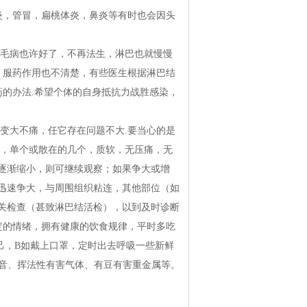
炎，管冒，扁桃体炎，鼻炎等有时也会因头
的毛病也许好了，不再法生，淋巴也就慢慢
，服药作用也不清楚，有些医生根据淋巴结
药的办法.希望个体的自身抵抗力战胜感染，
变大不痛，任它存在问题不大.要当心的是
大，单个或散在的几个，质软，无压痛，无
逐渐缩小，则可继续观察；如果争大或增
迅速争大，与周围组织粘连，其他部位（如
关检查（甚致淋巴结活检），以到及时诊断
定的情绪，拥有健康的饮食规律，平时多吃
，B如戴上口罩，定时出去呼吸一些新鲜
音、挥法性有害气体、有豆有害重金属等。