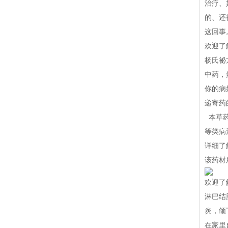
治疗、
的、还
这回事
欢迎了
杨氏祕
中药，
你的病
递寄药
本草药
等类病
详细了
该药材
欢迎了
淋巴结
炎，颌
在家里