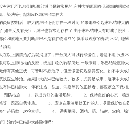
没有淋巴可以摸到的.颈部淋巴是较常见的.它肿大的原因多见颈部的咽喉
抓，染法等引起相应区域淋巴结肿大.
的炎症控制后，肿大的淋巴还会存在一段时间.如果那些引起淋巴结肿大
了.如果反复有炎症，淋巴也就常期存在了.由于淋巴结肿大有时成了慢性
部位和质地只要判断淋巴不是有肿物造成的.就采取观察的办法.不采用服
己消退.
人在以上病情治好后就消退了，部分病人可以转成慢性，老是不退.只要不
数可以是肺结核的反应，或是肿物的转移病灶.一般来讲，淋巴结轻度肿
无伴有其他正状，可暂时不必治疗，但应该密切观察其变化。如不争大或
该找医生诊治。如果肿大的淋巴结较大、较多，尤其是成串，逐渐争大或
也有淋巴结肿大，伴有法热、贫血、消瘦等其他正状者，都应该立即做相
。 预防措施 1、养成良好的生活规律。 2、保持良好的心态，稳
菜等，题高自我体质。 3、应该在重油烟处工作的人，尽量保护好自己
每年起码做一次检查等。 4、.远离烟雾、酒精、药、辐射、农约、噪
解】治疗淋巴结肿大能除根吗?