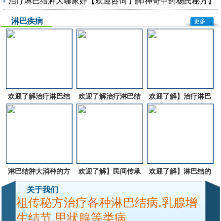
治疗淋巴结肿大哪家好【欢迎咨询了解/神奇中药杨氏秘方】
淋巴疾病
更多...
欢迎了解治疗淋巴结
欢迎了解治疗淋巴结
欢迎了解】治疗淋巴
肿大的方法有哪些
肿大的中`药有哪些
结肿大的中`药有哪
些?
淋巴结肿大消种的方
欢迎了解】民间传承
欢迎了解】淋巴结的
法【欢迎咨询了解民
的土方子治疗淋巴结
治方法有哪些?
关于我们
祖传秘方治疗各种淋巴结病.乳腺增
间偏方根治淋巴结肿
肿大?
生结节.甲状腺等类病
大