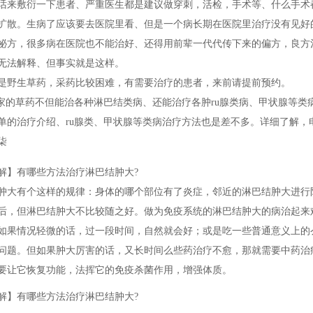
话来敷衍一下患者、严重医生都是建议做穿刺，活检，手术等、什么手术
扩散。生病了应该要去医院里看、但是一个病长期在医院里治疗没有见好
祕方，很多病在医院也不能治好、还得用前辈一代代传下来的偏方，良方
无法解释、但事实就是这样。
是野生草药，采药比较困难，有需要治疗的患者，来前请提前预约。
的草药不但能治各种淋巴结类病、还能治疗各肿ru腺类病、甲状腺等类
单的治疗介绍、ru腺类、甲状腺等类病治疗方法也是差不多。详细了解，电
柒
解】有哪些方法治疗淋巴结肿大?
肿大有个这样的规律：身体的哪个部位有了炎症，邻近的淋巴结肿大进行
后，但淋巴结肿大不比较随之好。做为免疫系统的淋巴结肿大的病治起来
如果情况轻微的话，过一段时间，自然就会好；或是吃一些普通意义上的
问题。但如果肿大厉害的话，又长时间么些药治疗不愈，那就需要中药治
要让它恢复功能，法挥它的免疫杀菌作用，增强体质。
解】有哪些方法治疗淋巴结肿大?