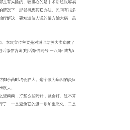
都是有风险的、较担心的是手术后还很容易
的情况下、那就得想其它办法、民间有很多
治疗解决、要知道估人说的偏方治大病，虽
病、本次宣传主要是对淋巴结肿大类病做了
话微信咨询(电话微信同号:一八6伍陆九5
防御杀菌时均会肿大。这个做为病因的炎症
难度大。
么些药药，打些么些药针，就会好。这不算
疗了：一是避免它的进一步加重恶化，二是