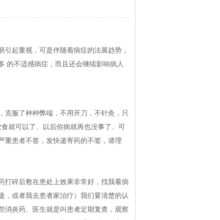
易引起重视，可是伴随着病症的法展趋势，
多 的不适感病症，而且还会继续影响病人
，克服了种种弊端，不用开刀，不针灸，只
饮食就可以了、以后你病就再也没事了、可
严重患者不签，发快递寄药的不签，请理
药打碎后敷在患处上效果非常好，找我看病
递，或者我去患者家治疗）我们要清楚的认
些消炎药、医生就是叫患者定期复查，观察