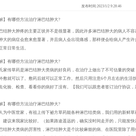
发布时间:2023/1/2 9:28:46
解】有哪些方法治疗淋巴结肿大?
巴结肿大肿疼的主要正状并不是很显著，因此许多淋巴结肿大的病人不容
肿大的病症会愈来愈显著，并且病人会出現痛感，那样便会给病人产生许
正常日常生活。
解】有哪些方法治疗淋巴结肿大?
氏家传草药是淋巴结肿大类病的好良药，在治疗上做出了不可估量的突破
外敷就可以了。敷药后就可以正常工作。然后只用注意6个月左右的生活
去化验、检查、看看你的病好了没有。【我们可以跟患者签订治疗协议，
解】有哪些方法治疗淋巴结肿大?
中医世家，有祖上传下祕方草药能各种淋巴结类病，我们用的新鲜草
、建议来我家比较好。（如果路途遥远的，确实没时间走开的，只能发快
巴结肿大类病的厉害性，淋巴结肿大是个比较麻烦的病、在医院里除了用